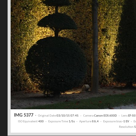
IMG 5377
·
Original Date
03/10/15 07:45 ·
Camera
Canon EOS 600D ·
Lens
EF-S5
ISO Equivalent
400 ·
Exposure Time
1/5s ·
Aperture
f/6,4 ·
Exposure bias
-1 EV ·
E
Resolution
5